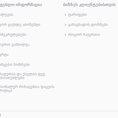
ᲠᲒᲔᲑᲚᲝ ᲘᲜᲤᲝᲠᲛᲐᲪᲘᲐ
ᲑᲘᲖᲜᲔᲡ ᲙᲚᲘᲔᲜᲢᲔᲑᲘᲡᲗᲕᲘᲡ
ხლეები
ტარიფები
ორ გავხდე აბონენტი
განაცხადის ფორმები
ლშეკრულებები
როგორ ჩავერთო
ივრის განხილვა
ერტა
ანგებო ნომრები
რატურის და ქსელის ტექ.
ასიათებლები
სონალურ მონაცემთა დაცვის
ლიტიკა
d