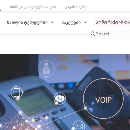
ს
ბიზნეს კლიენტებისთვის
ვაკანსიები
კონტრაქტის დ
სახლის ტელეფონი
პაკეტები