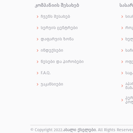
ᲙᲝᲛᲞᲐᲜᲘᲘᲡ ᲨᲔᲡᲐᲮᲔᲑ
ᲡᲐᲡᲐ
ჩვენს შესახებ
სია
სერვის ცენტრები
როგ
დაფარვის ზონა
ხე
ინდექსები
საჩ
წესები და პირობები
ოფ
F.A.Q.
საგ
აპა
ვაკანსიები
მახ
პერ
პო
© Copyright 2022.
ახალი ქსელები
. All Rights Reserve