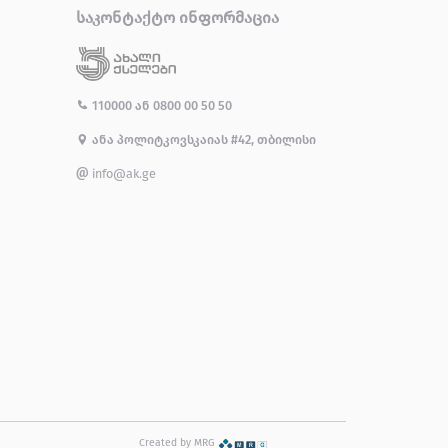
ᲡᲐᲙᲝᲜᲢᲐᲥᲢᲝ ᲘᲜᲤᲝᲠᲛᲐᲪᲘᲐ
110000
ან
0800 00 50 50
ანა პოლიტკოვსკაიას #42, თბილისი
info@ak.ge
Created by MRG