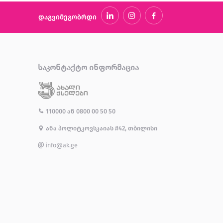
დაგვიმეგობრდი
ᲡᲐᲙᲝᲜᲢᲐᲥᲢᲝ ᲘᲜᲤᲝᲠᲛᲐᲪᲘᲐ
110000
ან
0800 00 50 50
ანა პოლიტკოვსკაიას #42, თბილისი
info@ak.ge