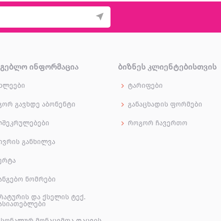
ᲠᲒᲔᲑᲚᲝ ᲘᲜᲤᲝᲠᲛᲐᲪᲘᲐ
ᲑᲘᲖᲜᲔᲡ ᲙᲚᲘᲔᲜᲢᲔᲑᲘᲡᲗᲕᲘᲡ
ხლეები
ტარიფები
ორ გავხდე აბონენტი
განაცხადის ფორმები
ლშეკრულებები
როგორ ჩავერთო
ივრის განხილვა
ერტა
ანგებო ნომრები
რატურის და ქსელის ტექ.
ასიათებლები
სონალურ მონაცემთა დაცვის