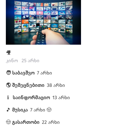
🎥
კინო 25 არხი
🧑 საბავშვო
7 არხი
🌎 შემეცნებითი
38 არხი
ℹ️
საინფორმაციო
13 არხი
🎵
მუსიკა
7 არხი 🤠
🤠
გასართობი
22 არხი