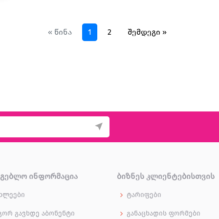
« წინა
1
2
შემდეგი »
ᲠᲒᲔᲑᲚᲝ ᲘᲜᲤᲝᲠᲛᲐᲪᲘᲐ
ᲑᲘᲖᲜᲔᲡ ᲙᲚᲘᲔᲜᲢᲔᲑᲘᲡᲗᲕᲘᲡ
ხლეები
ტარიფები
ორ გავხდე აბონენტი
განაცხადის ფორმები