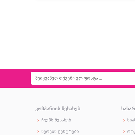
ᲙᲝᲛᲞᲐᲜᲘᲘᲡ ᲨᲔᲡᲐᲮᲔᲑ
ᲡᲐᲡᲐ
ჩვენს შესახებ
სია
სერვის ცენტრები
როგ