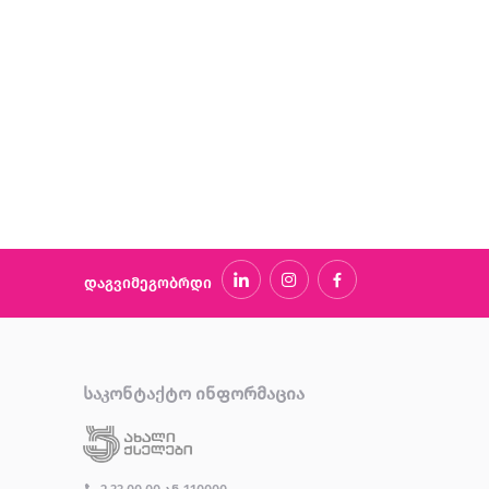
დაგვიმეგობრდი
ᲡᲐᲙᲝᲜᲢᲐᲥᲢᲝ ᲘᲜᲤᲝᲠᲛᲐᲪᲘᲐ