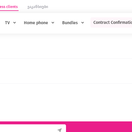
ess clients
ვაკანსიები
Contract Confirmati
TV
Home phone
Bundles